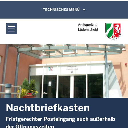
Direkt zum Inhalt
Amtsgericht Lüdenscheid:
TECHNISCHES MENÜ
Leichte Sprache, Gebärdensprachenvideo
und Kontaktformular
Nachtbriefkasten
Nachtbriefkasten
Fristgerechter Posteingang auch außerhalb
der Öffnungszeiten