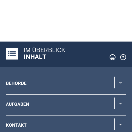
IM ÜBERBLICK
Justiz-Portal im Überblick:
INHALT
BEHÖRDE
AUFGABEN
KONTAKT