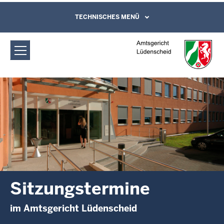
Direkt zum Inhalt
Amtsgericht Lüdenscheid:
TECHNISCHES MENÜ
Leichte Sprache, Gebärdensprachenvideo
und Kontaktformular
Sitzungstermine
Sitzungstermine
im Amtsgericht Lüdenscheid