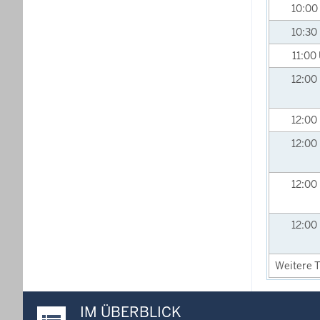
10:00
10:30
11:00
12:00
12:00
12:00
12:00
12:00
Weitere T
IM ÜBERBLICK
Justiz-Portal im Überblick: